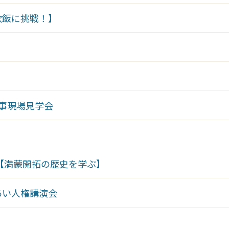
炊飯に挑戦！】
事現場見学会
5【満蒙開拓の歴史を学ぶ】
あい人権講演会