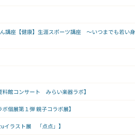
ん講座【健康】生涯スポーツ講座 ～いつまでも若い
【資料館コンサート みらい楽器ラボ】
コラボ個展第１弾 親子コラボ展】
azuイラスト展 「点点」】