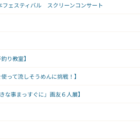
松本フェスティバル スクリーンコンサート
子釣り教室】
を使って流しそうめんに挑戦！】
好きな事まっすぐに」画友６人展】