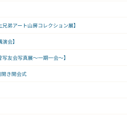
桐生兄弟アート山房コレクション展】
講演会】
木曽写友会写真展～一期一会～】
川開き開会式